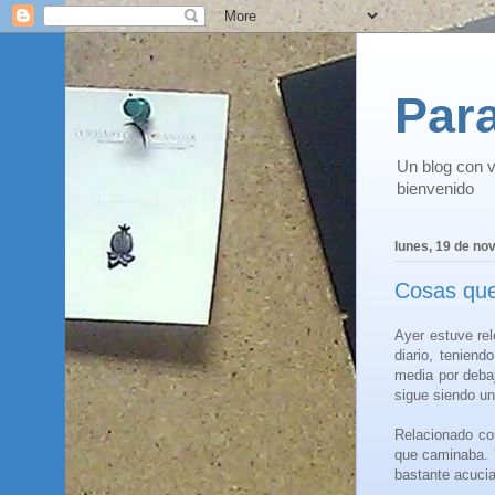
Para
Un blog con v
bienvenido
lunes, 19 de no
Cosas que
Ayer estuve rel
diario, tenien
media por deba
sigue siendo un
Relacionado co
que caminaba. Y
bastante acucia