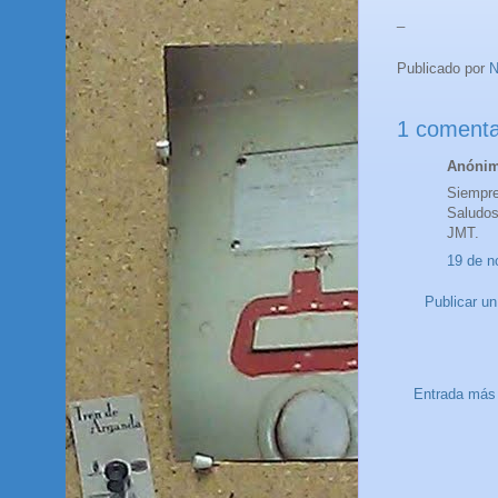
_
Publicado por
N
1 comenta
Anónimo
Siempre
Saludos
JMT.
19 de n
Publicar u
Entrada más 