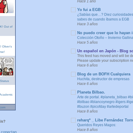
Hace 1 año
Yo fui a EGB
¿Sabías que…? Diez curiosidades
sabes de cuando íbamos a EGB
Hace 3 años
! Out of
No puedo creer que lo hayan i
Colección Otoño – Invierno Gallin
Hace 5 años
 Oliver's
Un español en Japón - Blog s
rse!
This feed has moved and will be d
Please update your subscription n
Hace 6 años
Blog de un BOFH Cualquiera
Huchita, destructor de empresas
 Status
Hace 6 años
Planeta Bilbao.
 Academic
Arte de portal. #planeta_bilbao #b
#bilbao #blancoynegro #igers #ig
#buzon #picofday #artedeportal
.com
Hace 8 años
reharq* _ Libe Fernández Torr
is?
Queridos Reyes Magos:
Hace 8 años