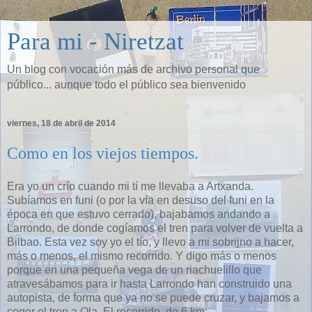
Para mi - Niretzat
Un blog con vocación más de archivo personal que
público... aunque todo el público sea bienvenido
viernes, 18 de abril de 2014
Como en los viejos tiempos.
Era yo un crío cuando mi tí me llevaba a Artxanda.
Subíamos en funi (o por la vía en desuso del funi en la
época en que estuvo cerrado), bajabamos andando a
Larrondo, de donde cogíamos el tren para volver de vuelta a
Bilbao. Esta vez soy yo el tío, y llevo a mi sobrijno a hacer,
más o menos, el mismo recorrido. Y digo más o menos
porque en una pequeña vega de un riachuelillo que
atravesábamos para ir hasta Larrondo han construido una
autopista, de forma que ya no se puede cruzar, y bajamos a
coger el tren a Ola. El recorrido, de 6 km: