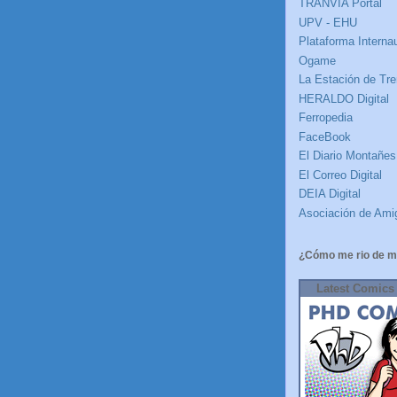
TRANVÍA Portal
UPV - EHU
Plataforma Internau
Ogame
La Estación de Tre
HERALDO Digital
Ferropedia
FaceBook
El Diario Montañes
El Correo Digital
DEIA Digital
Asociación de Amig
¿Cómo me rio de m
Latest Comics