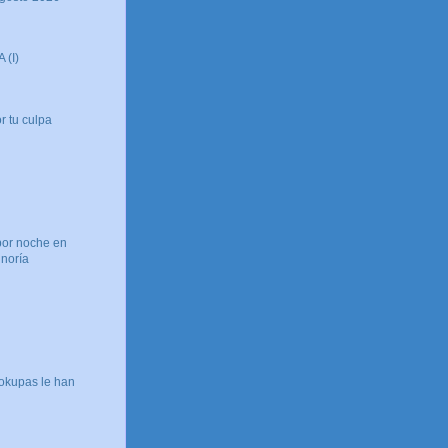
 (I)
r tu culpa
por noche en
inoría
okupas le han