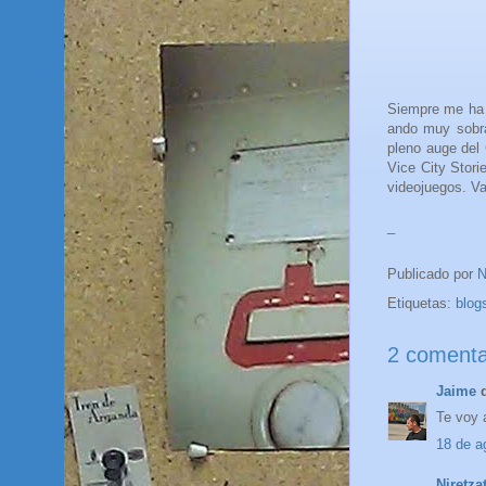
Siempre me ha 
ando muy sobra
pleno auge del
Vice City Stori
videojuegos. Va
_
Publicado por
N
Etiquetas:
blog
2 comenta
Jaime
d
Te voy 
18 de a
Niretza