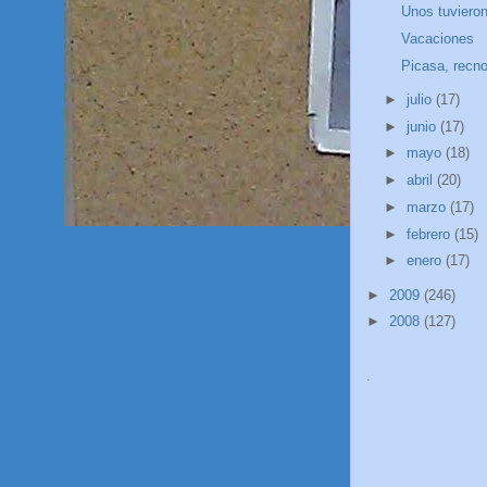
Unos tuvieron
Vacaciones
Picasa, recno
►
julio
(17)
►
junio
(17)
►
mayo
(18)
►
abril
(20)
►
marzo
(17)
►
febrero
(15)
►
enero
(17)
►
2009
(246)
►
2008
(127)
.