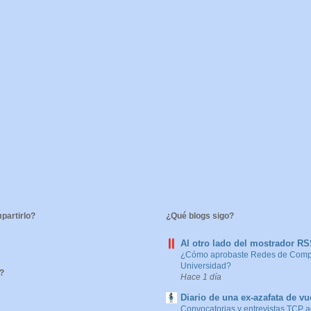
artirlo?
¿Qué blogs sigo?
Al otro lado del mostrador R
¿Cómo aprobaste Redes de Compu
Universidad?
?
Hace 1 día
Diario de una ex-azafata de vu
Convocatorias y entrevistas TCP 