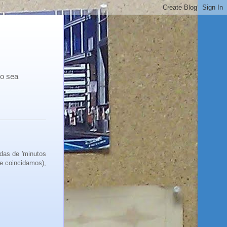
co sea
adas de 'minutos
e coincidamos),