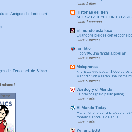
Hace 3 días
Historias del tren
ta de Amigos del Ferrocarril
ADIÓS A LA TRACCIÓN TRIFÁSICA
Hace 1 semana
n
El mundo está loco
Cuando te pierdes con el coche po
Hace 2 meses
ion litio
Floor796, una fantasía pixel art
Hace 8 meses
Malaprensa
os del Ferrocarril de Bilbao
¿Turistas que pagan 1.000 euros 
Madrid? Son y serán una ínfima m
Hace 9 meses
í mismo?
Wardog y el Mundo
La práctica (palo palito paloé)
 from:
Hace 1 año
El Mundo Today
Manu Tenorio denuncia que unos 
robado su botella de agua
Hace 1 año
Yo fui a EGB