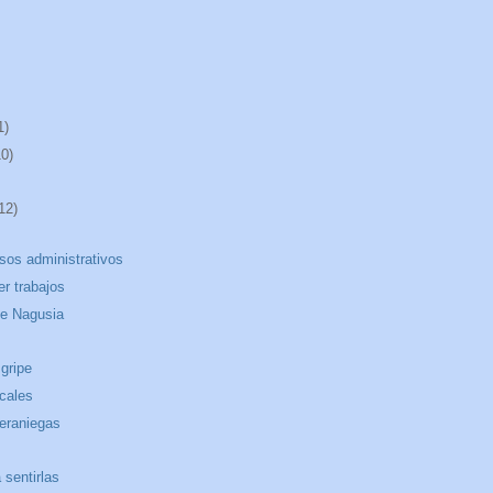
1)
10)
12)
osos administrativos
er trabajos
te Nagusia
 gripe
cales
veraniegas
sentirlas