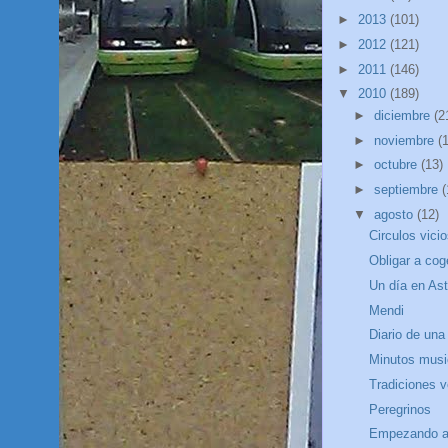
►
2013
(101)
►
2012
(121)
►
2011
(146)
▼
2010
(189)
►
diciembre
(2
►
noviembre
(
►
octubre
(13)
►
septiembre
(
▼
agosto
(12)
Circulos vici
Obligar a cog
Un día en As
Mendi
Diario de una
Minutos musi
Tradiciones 
Peregrinos
Empezando a 