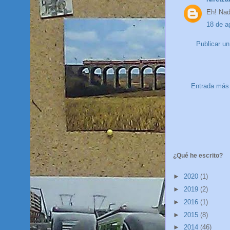
Eh! Nad
18 de a
Publicar u
Entrada más 
¿Qué he escrito?
►
2020
(1)
►
2019
(2)
►
2016
(1)
►
2015
(8)
►
2014
(46)