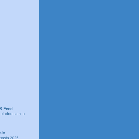
SS Feed
tadores en la
elo
agosto 2026