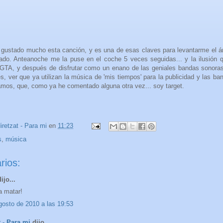
gustado mucho esta canción, y es una de esas claves para levantarme el 
do. Anteanoche me la puse en el coche 5 veces seguidas... y la ilusión 
 GTA, y después de disfrutar como un enano de las geniales bandas sonoras
es, ver que ya utilizan la música de 'mis tiempos' para la publicidad y las b
mos, que, como ya he comentado alguna otra vez... soy target.
iretzat - Para mi
en
11:23
s
,
música
rios:
ijo...
a matar!
gosto de 2010 a las 19:53
t - Para mi
dijo...