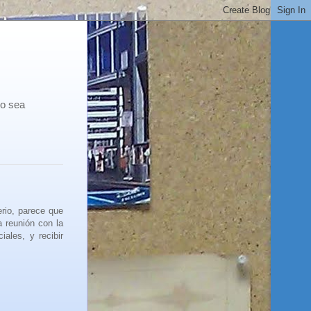
co sea
rio, parece que
 reunión con la
ales, y recibir