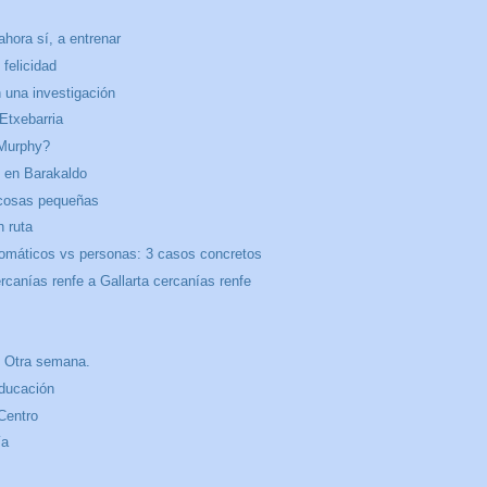
hora sí, a entrenar
felicidad
 una investigación
Etxebarria
 Murphy?
 en Barakaldo
cosas pequeñas
 ruta
omáticos vs personas: 3 casos concretos
canías renfe a Gallarta cercanías renfe
 Otra semana.
ducación
Centro
ía