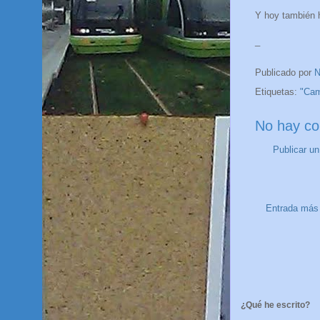
Y hoy también h
_
Publicado por
N
Etiquetas:
"Cam
No hay co
Publicar u
Entrada más 
¿Qué he escrito?