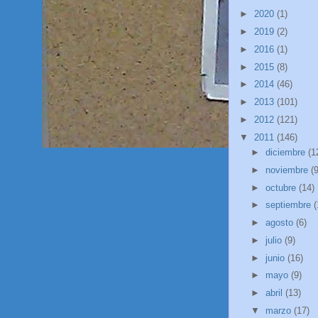
►
2020
(1)
►
2019
(2)
►
2016
(1)
►
2015
(8)
►
2014
(46)
►
2013
(101)
►
2012
(121)
▼
2011
(146)
►
diciembre
(1
►
noviembre
(9
►
octubre
(14)
►
septiembre
(
►
agosto
(6)
►
julio
(9)
►
junio
(16)
►
mayo
(9)
►
abril
(13)
▼
marzo
(17)