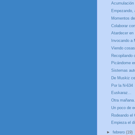
Acumulación
Empezando, a
Momentos de 
Colaborar con
Atardecer en 
Invocando a
Viendo cosas
Recopilando 
Picándome en
Sistemas aut
De Muskiz cer
Por la N-634
Euskaraz...
Otra mañana.
Un poco de e
Rodeando el 
Empieza el d
►
febrero
(19)