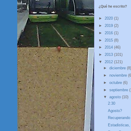
¿Qué he escrito?
►
2020
(1)
►
2019
(2)
►
2016
(1)
►
2015
(8)
►
2014
(46)
►
2013
(101)
▼
2012
(121)
►
diciembre
(8
►
noviembre
(6
►
octubre
(6)
►
septiembre
(
▼
agosto
(10)
2:30
Agosto?
Recuperando 
Estadisticas,