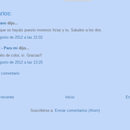
rios:
ravo
dijo...
que os hayáis puesto morenos Itziar y tu. Saludos a los dos.
gosto de 2012 a las 22:02
t - Para mi
dijo...
to de color, sí. Gracias!!
gosto de 2012 a las 13:25
n comentario
reciente
Inicio
En
Suscribirse a:
Enviar comentarios (Atom)