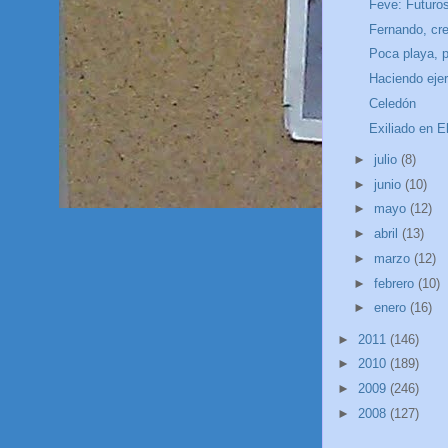
Feve: Futuro
Fernando, cr
Poca playa, p
Haciendo ejer
Celedón
Exiliado en El
►
julio
(8)
►
junio
(10)
►
mayo
(12)
►
abril
(13)
►
marzo
(12)
►
febrero
(10)
►
enero
(16)
►
2011
(146)
►
2010
(189)
►
2009
(246)
►
2008
(127)