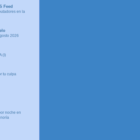
SS Feed
tadores en la
elo
agosto 2026
 (I)
r tu culpa
por noche en
inoría