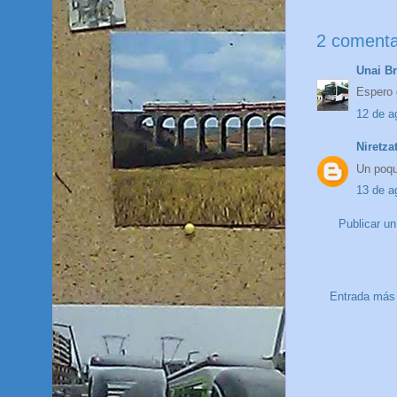
2 comenta
Unai B
Espero 
12 de a
Niretza
Un poqui
13 de a
Publicar u
Entrada más 