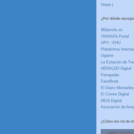
Share
|
¿Por dónde navego
960pixels.es
TRANVÍA Portal
UPV - EHU
Plataforma Internau
Ogame
La Estación de Tre
HERALDO Digital
Ferropedia
FaceBook
El Diario Montañes
El Correo Digital
DEIA Digital
Asociación de Amig
¿Cómo me rio de m
Latest Comics