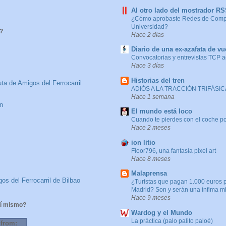
Al otro lado del mostrador R
¿Cómo aprobaste Redes de Compu
Universidad?
?
Hace 2 días
Diario de una ex-azafata de vu
Convocatorias y entrevistas TCP 
Hace 3 días
Historias del tren
ta de Amigos del Ferrocarril
ADIÓS A LA TRACCIÓN TRIFÁSICA
Hace 1 semana
n
El mundo está loco
Cuando te pierdes con el coche po
Hace 2 meses
ion litio
Floor796, una fantasía pixel art
Hace 8 meses
Malaprensa
os del Ferrocarril de Bilbao
¿Turistas que pagan 1.000 euros 
Madrid? Son y serán una ínfima m
Hace 9 meses
í mismo?
Wardog y el Mundo
La práctica (palo palito paloé)
 from: