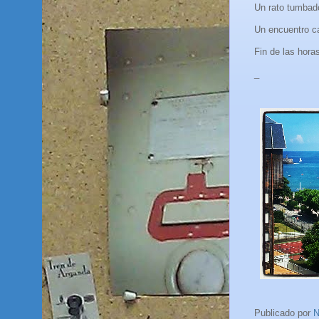
Un rato tumbado 
Un encuentro c
Fin de las horas
_
Publicado por
N