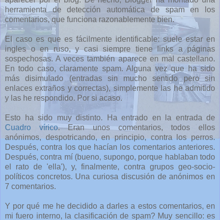
herramienta de detección automática de spam en los
comentarios, que funciona razonablemente bien.
El caso es que es fácilmente identificable: suele estar en
ingles o en ruso, y casi siempre tiene links a páginas
sospechosas. A veces también aparece en mal castellano.
En todo caso, claramente spam. Alguna vez que ha sido
más disimulado (entradas sin mucho sentido pero sin
enlaces extraños y correctas), simplemente las he admitido
y las he respondido. Por si acaso.
Esto ha sido muy distinto. Ha entrado en la entrada de
Cuadro vírico
. Eran unos comentarios, todos ellos
anónimos, despotricando, en principio, contra los perros.
Después, contra los que hacían los comentarios anteriores.
Después, contra mí (bueno, supongo, porque hablaban todo
el rato de 'ella'), y, finalmente, contra grupos geo-socio-
políticos concretos. Una curiosa discusión de anónimos en
7 comentarios.
Y por qué me he decidido a darles a estos comentarios, en
mi fuero interno, la clasificación de spam? Muy sencillo: es