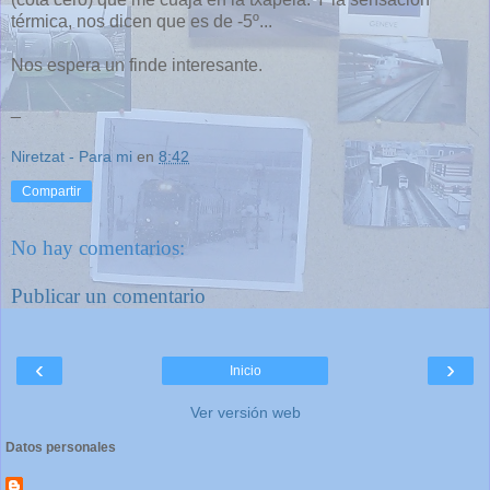
térmica, nos dicen que es de -5º...
Nos espera un finde interesante.
_
Niretzat - Para mi
en
8:42
Compartir
No hay comentarios:
Publicar un comentario
‹
›
Inicio
Ver versión web
Datos personales