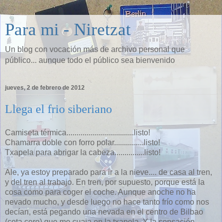
Para mi - Niretzat
Un blog con vocación más de archivo personal que
público... aunque todo el público sea bienvenido
jueves, 2 de febrero de 2012
Llega el frio siberiano
Camiseta térmica..................................listo!
Chamarra doble con forro polar...............listo!
Txapela para abrigar la cabeza...............listo!
Ale, ya estoy preparado para ir a la nieve.... de casa al tren,
y del tren al trabajo. En tren, por supuesto, porque está la
cosa como para coger el coche. Aunque anoche no ha
nevado mucho, y desde luego no hace tanto frío como nos
decían, está pegando una nevada en el centro de Bilbao
(cota cero) que me cuaja en la txapela. Y la sensación