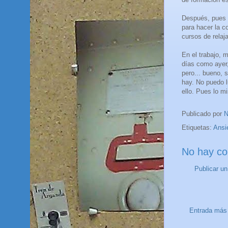
Después, pues 
para hacer la c
cursos de relaj
En el trabajo, 
días como ayer,
pero... bueno, 
hay. No puedo l
ello. Pues lo m
Publicado por
N
Etiquetas:
Ansi
No hay co
Publicar u
Entrada más 