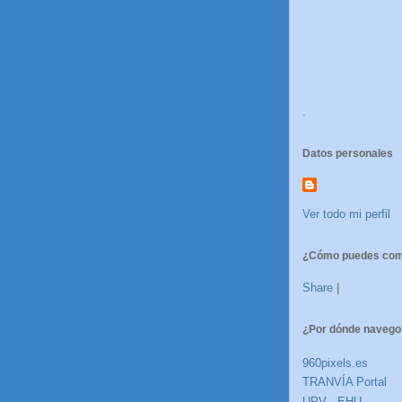
.
Datos personales
Ver todo mi perfil
¿Cómo puedes comp
Share
|
¿Por dónde navego
960pixels.es
TRANVÍA Portal
UPV - EHU