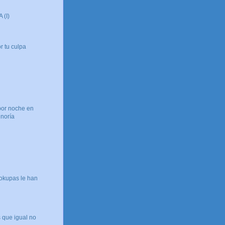
 (I)
r tu culpa
por noche en
inoría
okupas le han
 que igual no