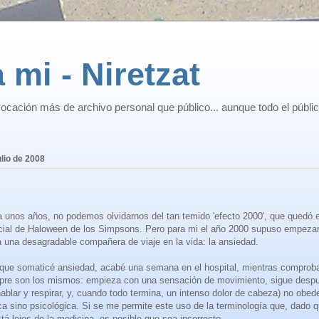
 mi - Niretzat
ocación más de archivo personal que público... aunque todo el públi
ulio de 2008
 unos años, no podemos olvidarnos del tan temido 'efecto 2000', que quedó
ecial de Haloween de los Simpsons. Pero para mi el año 2000 supuso empezar
a una desagradable compañera de viaje en la vida: la ansiedad.
 que somaticé ansiedad, acabé una semana en el hospital, mientras comprob
pre son los mismos: empieza con una sensación de movimiento, sigue desp
 hablar y respirar, y, cuando todo termina, un intenso dolor de cabeza) no obe
ca sino psicológica. Si se me permite este uso de la terminología que, dado 
tá lejos de la medicina, es posible que sea incorrecto.