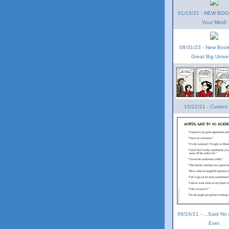
01/15/21 - NEW BOOK
Your Mind!
08/31/23 - New Book!
Great Big Unive
10/22/21 - Current
09/24/21 - ...Said No
Ever.