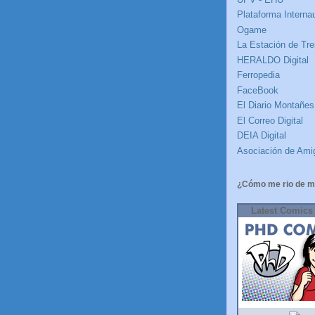
Plataforma Internau
Ogame
La Estación de Tre
HERALDO Digital
Ferropedia
FaceBook
El Diario Montañes
El Correo Digital
DEIA Digital
Asociación de Amig
¿Cómo me rio de m
Latest Comics