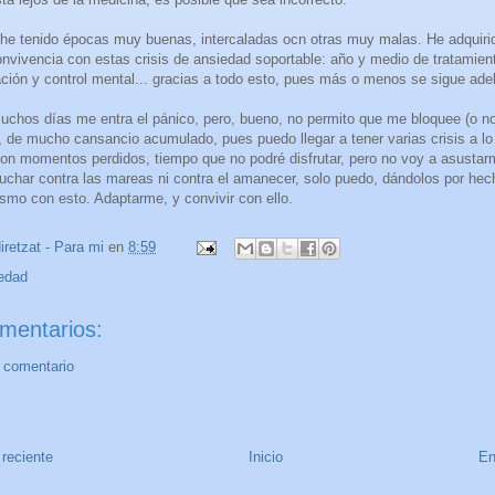
he tenido épocas muy buenas, intercaladas ocn otras muy malas. He adquiri
onvivencia con estas crisis de ansiedad soportable: año y medio de tratamient
ación y control mental... gracias a todo esto, pues más o menos se sigue ade
muchos días me entra el pánico, pero, bueno, no permito que me bloquee (o 
 de mucho cansancio acumulado, pues puedo llegar a tener varias crisis a lo 
son momentos perdidos, tiempo que no podré disfrutar, pero no voy a asustar
uchar contra las mareas ni contra el amanecer, solo puedo, dándolos por he
ismo con esto. Adaptarme, y convivir con ello.
iretzat - Para mi
en
8:59
edad
mentarios:
n comentario
reciente
Inicio
En