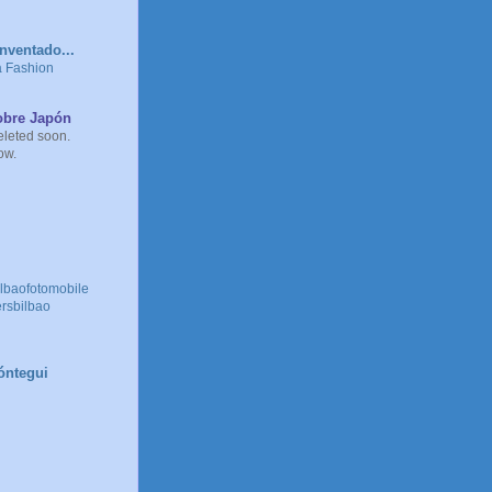
nventado...
a Fashion
obre Japón
eleted soon.
ow.
ilbaofotomobile
ersbilbao
óntegui