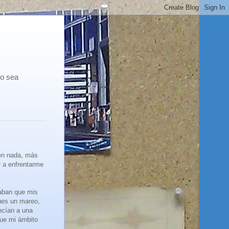
co sea
 en nada, más
 a enfrentarme
aban que mis
ues un mareo,
decían a una
que mi ámbito