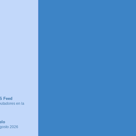
SS Feed
tadores en la
elo
agosto 2026