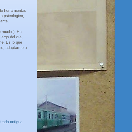
do herramientas
o psicológico,
lante.
no mucho). En
largo del día,
me. Es lo que
cho, adaptarme a
trada antigua