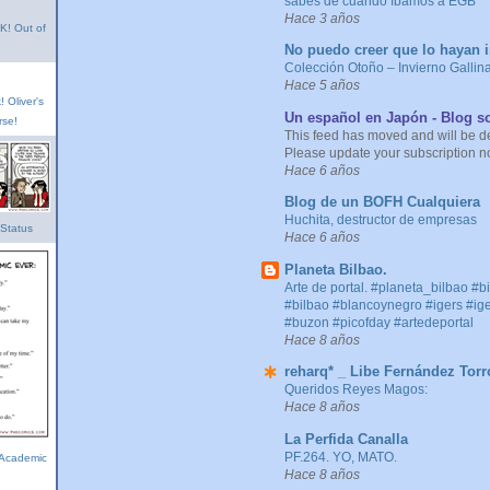
sabes de cuando íbamos a EGB
Hace 3 años
! Out of
No puedo creer que lo hayan i
Colección Otoño – Invierno Gallin
Hace 5 años
 Oliver's
Un español en Japón - Blog s
rse!
This feed has moved and will be d
Please update your subscription n
Hace 6 años
Blog de un BOFH Cualquiera
Huchita, destructor de empresas
 Status
Hace 6 años
Planeta Bilbao.
Arte de portal. #planeta_bilbao #b
#bilbao #blancoynegro #igers #ig
#buzon #picofday #artedeportal
Hace 8 años
reharq* _ Libe Fernández Torr
Queridos Reyes Magos:
Hace 8 años
La Perfida Canalla
PF.264. YO, MATO.
 Academic
Hace 8 años