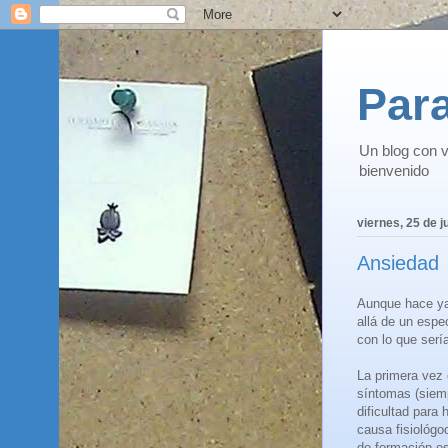
Para
Un blog con v
bienvenido
viernes, 25 de j
Ansiedad
Aunque hace ya
allá de un esp
con lo que serí
La primera vez
síntomas (siem
dificultad para
causa fisiológo
de formación es