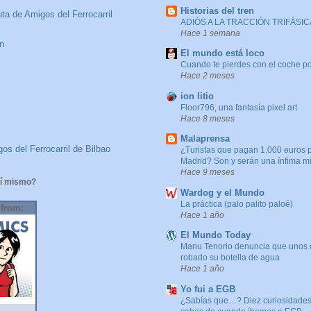
Historias del tren
ta de Amigos del Ferrocarril
ADIÓS A LA TRACCIÓN TRIFÁSICA
Hace 1 semana
n
El mundo está loco
Cuando te pierdes con el coche po
Hace 2 meses
ion litio
Floor796, una fantasía pixel art
Hace 8 meses
Malaprensa
os del Ferrocarril de Bilbao
¿Turistas que pagan 1.000 euros 
Madrid? Son y serán una ínfima m
Hace 9 meses
í mismo?
Wardog y el Mundo
La práctica (palo palito paloé)
 from:
Hace 1 año
El Mundo Today
Manu Tenorio denuncia que unos 
robado su botella de agua
Hace 1 año
Yo fui a EGB
¿Sabías que…? Diez curiosidades