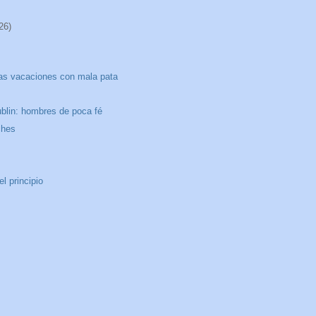
26)
s vacaciones con mala pata
ublin: hombres de poca fé
ches
l principio