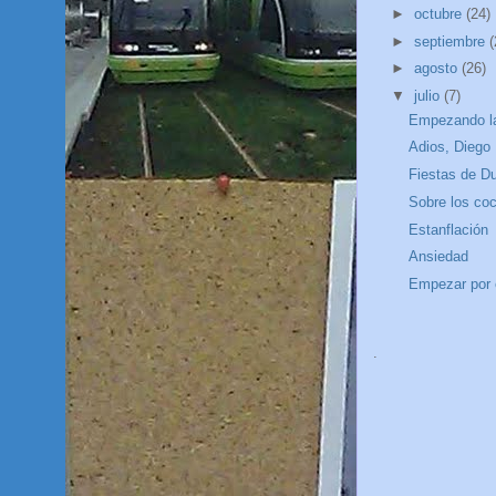
►
octubre
(24)
►
septiembre
(
►
agosto
(26)
▼
julio
(7)
Empezando la
Adios, Diego
Fiestas de D
Sobre los co
Estanflación
Ansiedad
Empezar por e
.