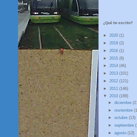
¿Qué he escrito?
►
2020
(1)
►
2019
(2)
►
2016
(1)
►
2015
(8)
►
2014
(46)
►
2013
(101)
►
2012
(121)
►
2011
(146)
▼
2010
(189)
►
diciembre
(2
►
noviembre
(
►
octubre
(13)
►
septiembre
(
►
agosto
(12)