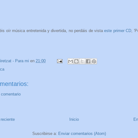
éis oír música entretenida y divertida, no perdáis de vista
este primer CD
, '
iretzat - Para mi
en
21:00
ca
mentarios:
n comentario
reciente
Inicio
En
Suscribirse a:
Enviar comentarios (Atom)