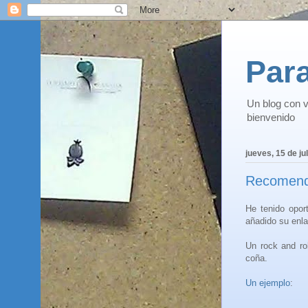
Para
Un blog con v
bienvenido
jueves, 15 de ju
Recomend
He tenido opo
añadido su enla
Un rock and ro
coña.
Un ejemplo
: