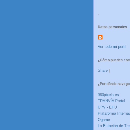
.
Datos personales
Ver todo mi perfil
¿Cómo puedes comp
Share
|
¿Por dónde navego
960pixels.es
TRANVÍA Portal
UPV - EHU
Plataforma Internau
Ogame
La Estación de Tre