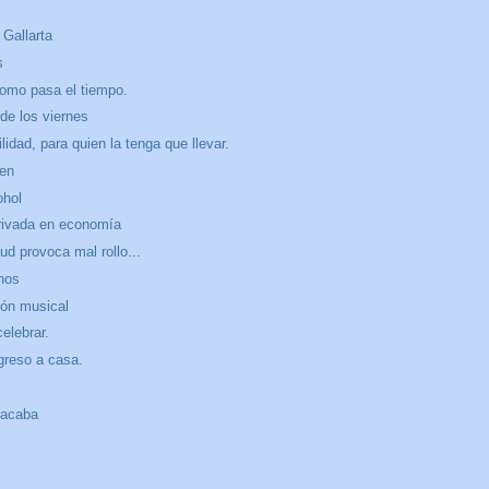
Gallarta
s
como pasa el tiempo.
 de los viernes
lidad, para quien la tenga que llevar.
ien
ohol
erivada en economía
ud provoca mal rollo...
nos
ón musical
celebrar.
greso a casa.
 acaba