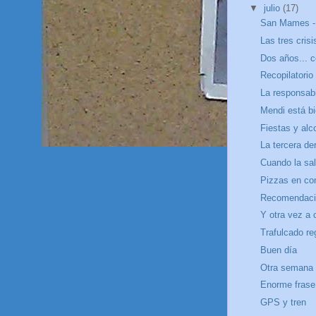
▼
julio
(17)
San Mames - 
Las tres crisi
Dos años... 
Recopilatorio
La responsabi
Mendi está b
Fiestas y alc
La tercera d
Cuando la sal
Pizzas en co
Recomendaci
Y otra vez a 
Trafulcado re
Buen día
Otra semana
Enorme frase
GPS y tren