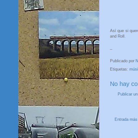
Así que si quer
and Roll.
_
Publicado por
N
Etiquetas:
músi
No hay co
Publicar u
Entrada más 