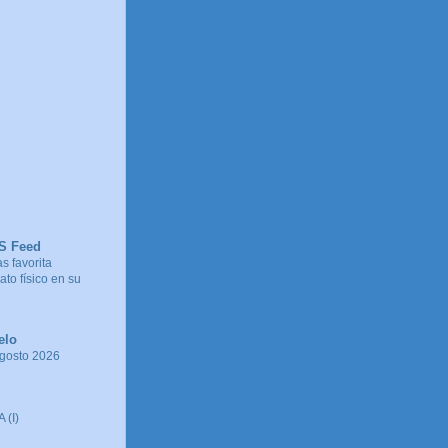
SS Feed
s favorita
to físico en su
elo
agosto 2026
 (I)