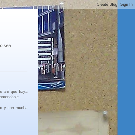
co sea
De ahí que haya
ecomendable.
ido y con mucha