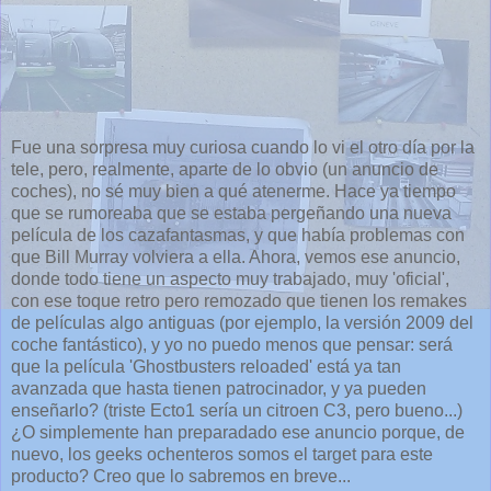
Fue una sorpresa muy curiosa cuando lo vi el otro día por la
tele, pero, realmente, aparte de lo obvio (un anuncio de
coches), no sé muy bien a qué atenerme. Hace ya tiempo
que se rumoreaba que se estaba pergeñando una nueva
película de los cazafantasmas, y que había problemas con
que Bill Murray volviera a ella. Ahora, vemos ese anuncio,
donde todo tiene un aspecto muy trabajado, muy 'oficial',
con ese toque retro pero remozado que tienen los remakes
de películas algo antiguas (por ejemplo, la versión 2009 del
coche fantástico), y yo no puedo menos que pensar: será
que la película 'Ghostbusters reloaded' está ya tan
avanzada que hasta tienen patrocinador, y ya pueden
enseñarlo? (triste Ecto1 sería un citroen C3, pero bueno...)
¿O simplemente han preparadado ese anuncio porque, de
nuevo, los geeks ochenteros somos el target para este
producto? Creo que lo sabremos en breve...