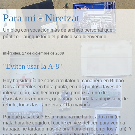
Para mi - Niretzat
Un blog con vocación más de archivo personal que
público... aunque todo el público sea bienvenido
miércoles, 17 de diciembre de 2008
"Eviten usar la A-8"
Hoy ha sido día de caos circulatorio mañanero en Bilbao.
Dos accidentes en hora punta, en dos puntos claves de
intersección, han hecho que se produzca uno de
esosatascos enormes, que bloquea toda la autopista, y, de
rebote, todas las carreteras. O la mayoría.
Por qué pasa eso? Esta mañana me ha tocado a mi (en
mala hora he cogido el coche en vez del tren para venir a
trabajar, he tardado más de una hora en recorrer los 7 km). Y
no tengo que utilizar la auopista donde habían sido los