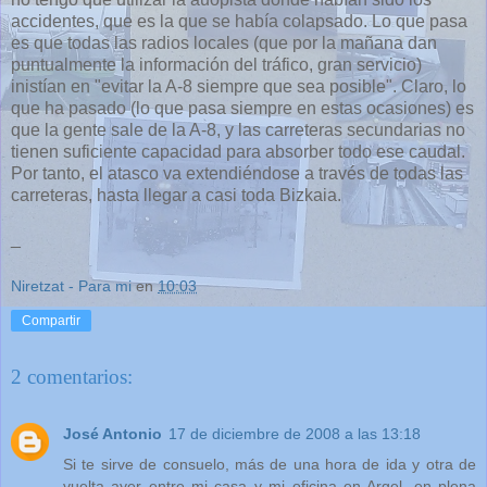
accidentes, que es la que se había colapsado. Lo que pasa
es que todas las radios locales (que por la mañana dan
puntualmente la información del tráfico, gran servicio)
inistían en "evitar la A-8 siempre que sea posible". Claro, lo
que ha pasado (lo que pasa siempre en estas ocasiones) es
que la gente sale de la A-8, y las carreteras secundarias no
tienen suficiente capacidad para absorber todo ese caudal.
Por tanto, el atasco va extendiéndose a través de todas las
carreteras, hasta llegar a casi toda Bizkaia.
_
Niretzat - Para mi
en
10:03
Compartir
2 comentarios:
José Antonio
17 de diciembre de 2008 a las 13:18
Si te sirve de consuelo, más de una hora de ida y otra de
vuelta ayer entre mi casa y mi oficina en Argel, en plena