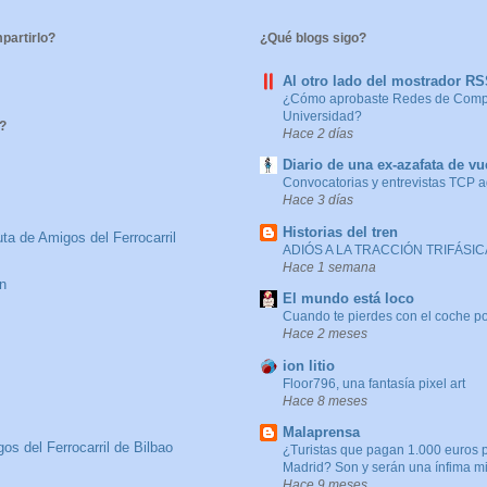
artirlo?
¿Qué blogs sigo?
Al otro lado del mostrador R
¿Cómo aprobaste Redes de Compu
Universidad?
?
Hace 2 días
Diario de una ex-azafata de vu
Convocatorias y entrevistas TCP 
Hace 3 días
Historias del tren
ta de Amigos del Ferrocarril
ADIÓS A LA TRACCIÓN TRIFÁSICA
Hace 1 semana
n
El mundo está loco
Cuando te pierdes con el coche po
Hace 2 meses
ion litio
Floor796, una fantasía pixel art
Hace 8 meses
Malaprensa
os del Ferrocarril de Bilbao
¿Turistas que pagan 1.000 euros 
Madrid? Son y serán una ínfima m
Hace 9 meses