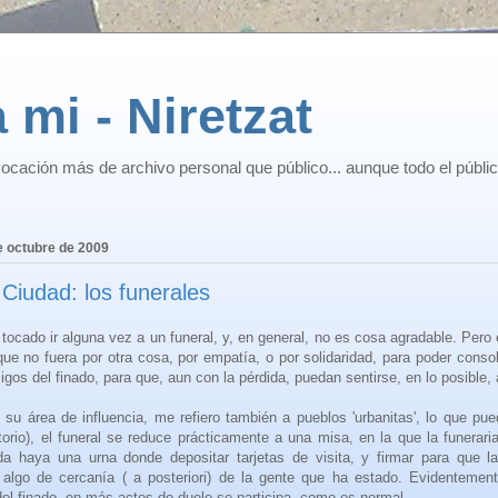
 mi - Niretzat
ocación más de archivo personal que público... aunque todo el públi
e octubre de 2009
Ciudad: los funerales
tocado ir alguna vez a un funeral, y, en general, no es cosa agradable. Pero
ue no fuera por otra cosa, por empatía, o por solidaridad, para poder consol
migos del finado, para que, aun con la pérdida, puedan sentirse, en lo posible,
 su área de influencia, me refiero también a pueblos 'urbanitas', lo que pue
orio), el funeral se reduce prácticamente a una misa, en la que la funerar
da haya una urna donde depositar tarjetas de visita, y firmar para que la
r algo de cercanía ( a posteriori) de la gente que ha estado. Evidenteme
el finado, en más actos de duelo se participa, como es normal.