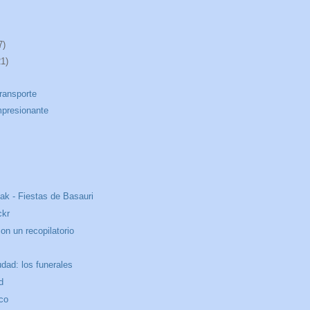
7)
21)
transporte
mpresionante
ak - Fiestas de Basauri
ckr
n un recopilatorio
dad: los funerales
d
ico