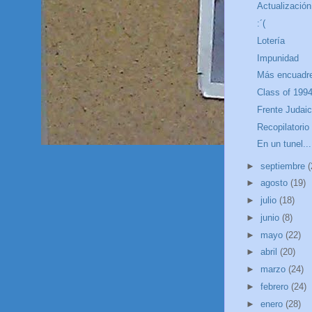
Actualización
:´(
Lotería
Impunidad
Más encuadr
Class of 199
Frente Judaic
Recopilatorio
En un tunel...
►
septiembre
(
►
agosto
(19)
►
julio
(18)
►
junio
(8)
►
mayo
(22)
►
abril
(20)
►
marzo
(24)
►
febrero
(24)
►
enero
(28)