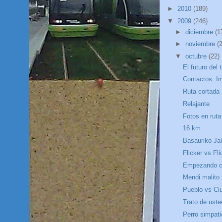
►
2010
(189)
▼
2009
(246)
►
diciembre
(1
►
noviembre
(
▼
octubre
(22)
El futuro del 
Contactos: I
Ruta cortada
Relajante
Fotos en ruta
16 km
Basauriko Jai
Flicker vs Fli
Empezando co
Mendi malito
Pueblo vs Ciu
Trato de uste
Perro simpat