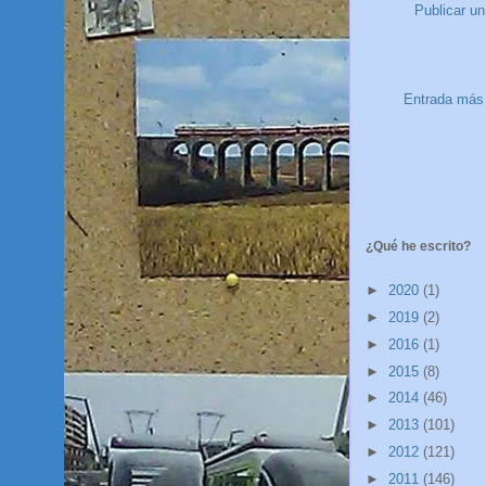
Publicar u
Entrada más 
¿Qué he escrito?
►
2020
(1)
►
2019
(2)
►
2016
(1)
►
2015
(8)
►
2014
(46)
►
2013
(101)
►
2012
(121)
►
2011
(146)