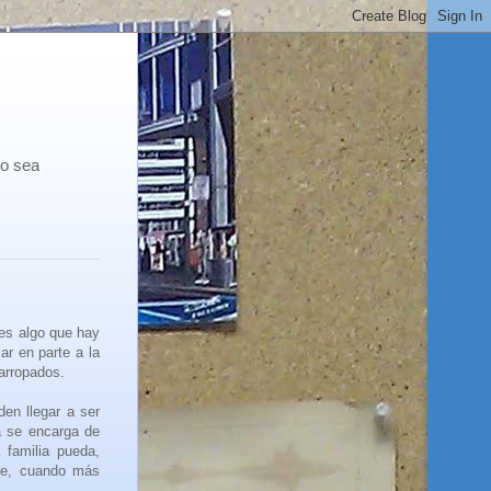
co sea
 es algo que hay
ar en parte a la
 arropados.
den llegar a ser
ia se encarga de
 familia pueda,
nte, cuando más