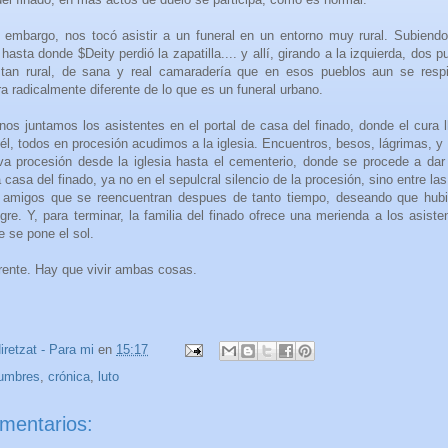
n embargo, nos tocó asistir a un funeral en un entorno muy rural. Subiendo
 hasta donde $Deity perdió la zapatilla.... y allí, girando a la izquierda, dos 
tan rural, de sana y real camaradería que en esos pueblos aun se respi
ra radicalmente diferente de lo que es un funeral urbano.
os juntamos los asistentes en el portal de casa del finado, donde el cura 
él, todos en procesión acudimos a la iglesia. Encuentros, besos, lágrimas, y E
va procesión desde la iglesia hasta el cementerio, donde se procede a dar
 casa del finado, ya no en el sepulcral silencio de la procesión, sino entre la
y amigos que se reencuentran despues de tanto tiempo, deseando que hubi
re. Y, para terminar, la familia del finado ofrece una merienda a los asiste
e se pone el sol.
rente. Hay que vivir ambas cosas.
iretzat - Para mi
en
15:17
umbres
,
crónica
,
luto
mentarios: