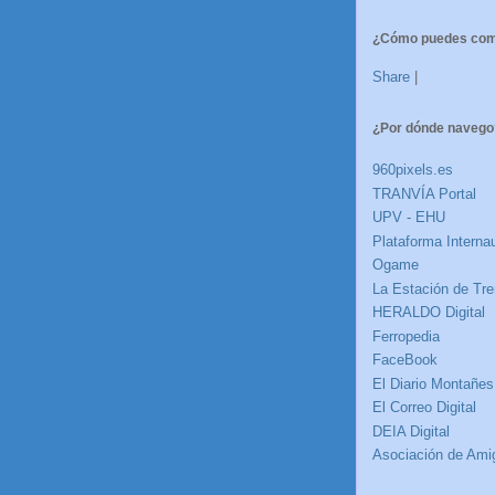
¿Cómo puedes comp
Share
|
¿Por dónde navego
960pixels.es
TRANVÍA Portal
UPV - EHU
Plataforma Internau
Ogame
La Estación de Tre
HERALDO Digital
Ferropedia
FaceBook
El Diario Montañes
El Correo Digital
DEIA Digital
Asociación de Amig