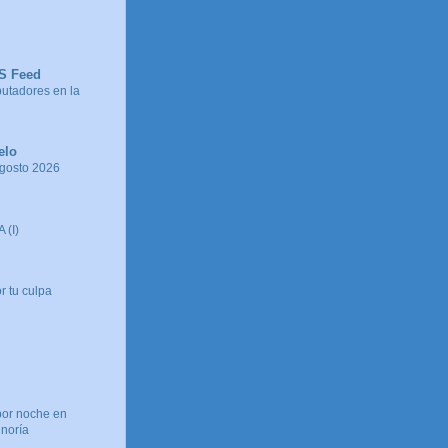
SS Feed
tadores en la
elo
agosto 2026
 (I)
r tu culpa
por noche en
inoría