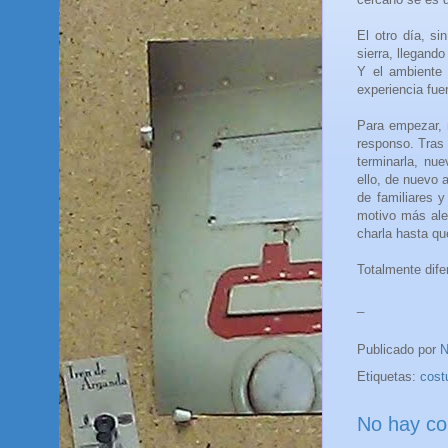
El otro día, si
sierra, llegando
Y el ambiente 
experiencia fue
Para empezar, n
responso. Tras 
terminarla, nue
ello, de nuevo a
de familiares 
motivo más aleg
charla hasta qu
Totalmente dife
_
Publicado por
N
Etiquetas:
cost
No hay co