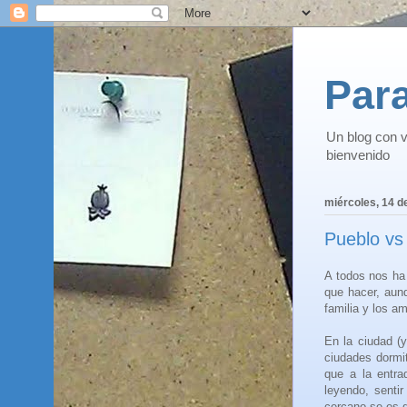
Para
Un blog con v
bienvenido
miércoles, 14 d
Pueblo vs 
A
todos nos ha 
que hacer, aunq
familia y los a
En la ciudad (y
ciudades dormit
que a la entra
leyendo, senti
cercano se es d