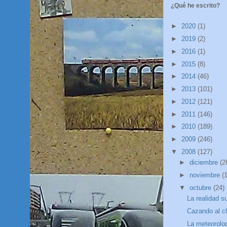
¿Qué he escrito?
►
2020
(1)
►
2019
(2)
►
2016
(1)
►
2015
(8)
►
2014
(46)
►
2013
(101)
►
2012
(121)
►
2011
(146)
►
2010
(189)
►
2009
(246)
▼
2008
(127)
►
diciembre
(2
►
noviembre
(
▼
octubre
(24)
La realidad s
Cazando al cl
La meteorolog