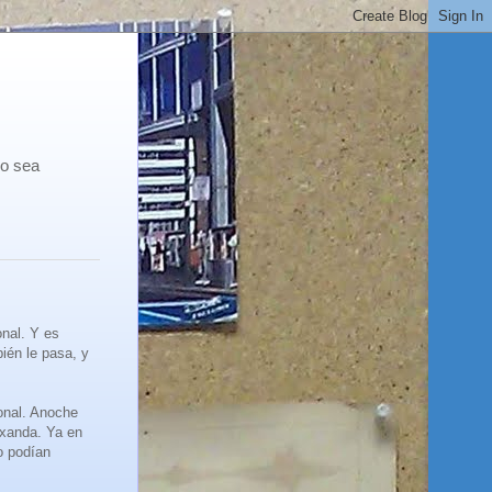
co sea
nal. Y es
ién le pasa, y
onal. Anoche
txanda. Ya en
o podían