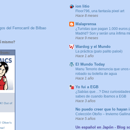
ion litio
Floor796, una fantasía pixel art
Hace 8 meses
Malaprensa
os del Ferrocarril de Bilbao
¿Turistas que pagan 1.000 euros 
Madrid? Son y serán una ínfima m
Hace 9 meses
í mismo?
Wardog y el Mundo
La práctica (palo palito paloé)
 from:
Hace 1 año
El Mundo Today
Manu Tenorio denuncia que unos 
robado su botella de agua
Hace 1 año
Yo fui a EGB
¿Sabías que…? Diez curiosidades
sabes de cuando íbamos a EGB
Hace 3 años
! Out of
No puedo creer que lo hayan i
Colección Otoño – Invierno Gallin
Hace 5 años
 Oliver's
Un español en Japón - Blog s
rse!