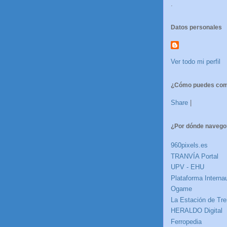
.
Datos personales
Ver todo mi perfil
¿Cómo puedes comp
Share
|
¿Por dónde navego
960pixels.es
TRANVÍA Portal
UPV - EHU
Plataforma Internau
Ogame
La Estación de Tre
HERALDO Digital
Ferropedia