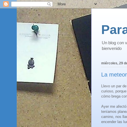
Para
Un blog con v
bienvenido
miércoles, 29 d
La meteoro
Llevo un par de
curioso, porqu
cómo brega con 
Ayer me afectó
teníamos planea
camino, nos lla
encender las lu