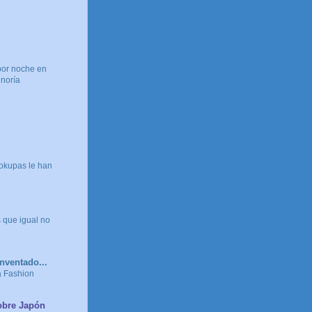
por noche en
inoría
okupas le han
 que igual no
nventado...
a Fashion
obre Japón