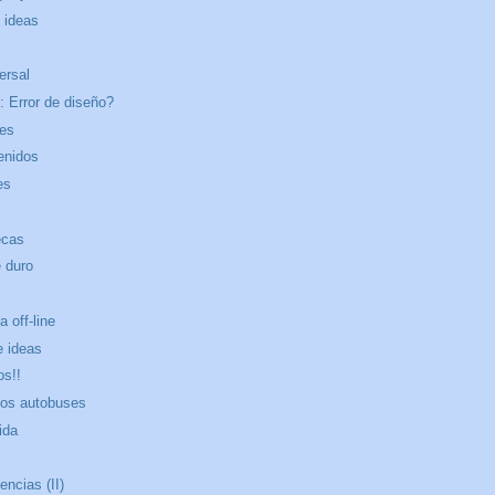
e ideas
ersal
: Error de diseño?
hes
enidos
es
ecas
e duro
 off-line
e ideas
os!!
los autobuses
ida
ncias (II)