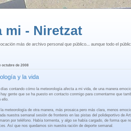
 mi - Niretzat
ocación más de archivo personal que público... aunque todo el públi
e octubre de 2008
logía y la vida
 días contando cómo la meteorología afecta a mi vida, de una manera emocio
e hay gente que se ha puesto en contacto conmigo para comentarme que tamb
ello.
 la meteorología de otra manera, más prosaica pero más clara, menos emoci
da nuestra semanal sesión de frontenis en las pistas del polideportivo de Ar
maron por teléfono. Había tormenta, y algo se había cargado, de forma que n
ces. Así que nos quedamos sin nuestra ración de deporte semanal.