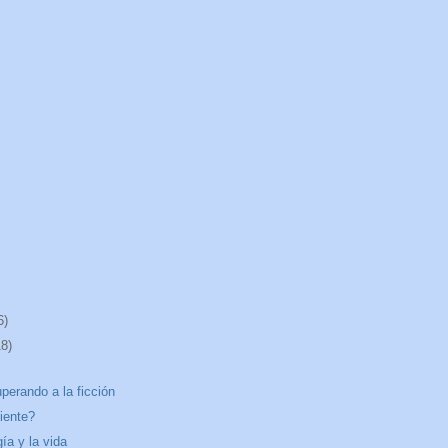
6)
18)
uperando a la ficción
iente?
ía y la vida