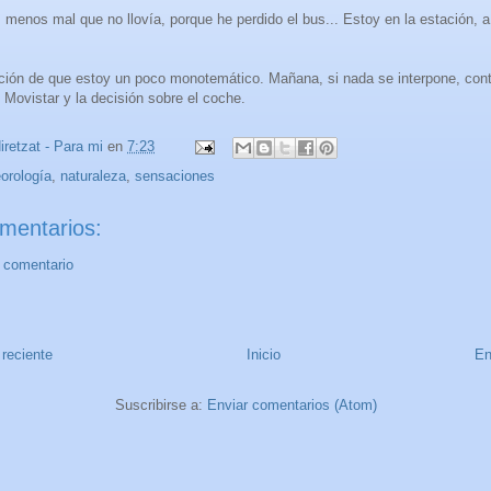
menos mal que no llovía, porque he perdido el bus... Estoy en la estación, a
ción de que estoy un poco monotemático. Mañana, si nada se interpone, cont
 Movistar y la decisión sobre el coche.
iretzat - Para mi
en
7:23
orología
,
naturaleza
,
sensaciones
mentarios:
n comentario
reciente
Inicio
En
Suscribirse a:
Enviar comentarios (Atom)