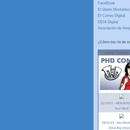
FaceBook
El Diario Montañes
El Correo Digital
DEIA Digital
Asociación de Amig
¿Cómo me rio de m
Latest Comics
01/15/21 - NEW BOOK
Your Mind!
08/31/23 - New Book!
Great Big Unive