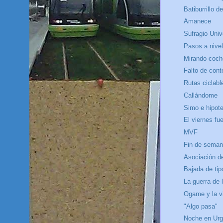
Batiburrillo d
Amanece
Sufragio Univ
Pasos a nivel
Mirando coc
Falto de cont
Rutas ciclabl
Callándome
Simo e hipot
El viernes fu
MVF
Fin de semana
Asociación d
Bajada de tip
La guerra de 
Ogame y la v
"Algo pasa"
Noche en Urge