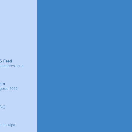
SS Feed
tadores en la
elo
agosto 2026
 (I)
r tu culpa