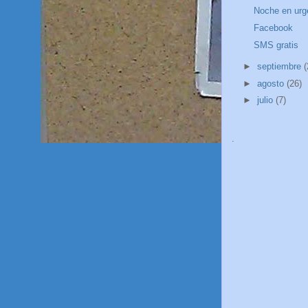
Noche en urg
Facebook
SMS gratis
►
septiembre
(
►
agosto
(26)
►
julio
(7)
.