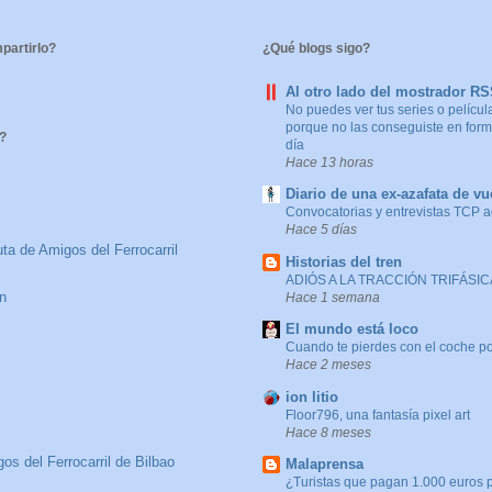
artirlo?
¿Qué blogs sigo?
Al otro lado del mostrador R
No puedes ver tus series o película
porque no las conseguiste en forma
?
día
Hace 13 horas
Diario de una ex-azafata de vu
Convocatorias y entrevistas TCP 
Hace 5 días
ta de Amigos del Ferrocarril
Historias del tren
ADIÓS A LA TRACCIÓN TRIFÁSICA
n
Hace 1 semana
El mundo está loco
Cuando te pierdes con el coche po
Hace 2 meses
ion litio
Floor796, una fantasía pixel art
Hace 8 meses
os del Ferrocarril de Bilbao
Malaprensa
¿Turistas que pagan 1.000 euros 