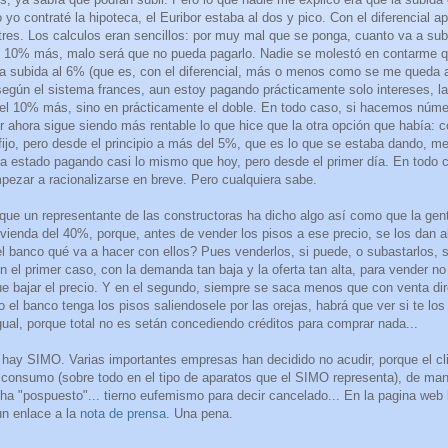
 yo contraté la hipoteca, el Euribor estaba al dos y pico. Con el diferencial a
tres. Los calculos eran sencillos: por muy mal que se ponga, cuanto va a su
 10% más, malo será que no pueda pagarlo. Nadie se molestó en contarme qu
na subida al 6% (que es, con el diferencial, más o menos como se me queda 
egún el sistema frances, aun estoy pagando prácticamente solo intereses, la
 el 10% más, sino en prácticamente el doble. En todo caso, si hacemos núme
or ahora sigue siendo más rentable lo que hice que la otra opción que había: co
 fijo, pero desde el principio a más del 5%, que es lo que se estaba dando, me
a estado pagando casi lo mismo que hoy, pero desde el primer día. En todo 
pezar a racionalizarse en breve. Pero cualquiera sabe.
que un representante de las constructoras ha dicho algo así como que la gen
ivienda del 40%, porque, antes de vender los pisos a ese precio, se los dan 
 Y el banco qué va a hacer con ellos? Pues venderlos, si puede, o subastarlos, 
 el primer caso, con la demanda tan baja y la oferta tan alta, para vender no
 bajar el precio. Y en el segundo, siempre se saca menos que con venta dir
el banco tenga los pisos saliendosele por las orejas, habrá que ver si te los
gual, porque total no es setán concediendo créditos para comprar nada...
 hay SIMO. Varias importantes empresas han decidido no acudir, porque el cl
e consumo (sobre todo en el tipo de aparatos que el SIMO representa), de man
 ha "pospuesto"... tierno eufemismo para decir cancelado... En la pagina web
n enlace a la
nota de prensa
. Una pena.