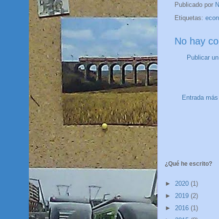
Publicado por
N
Etiquetas:
eco
No hay co
Publicar u
Entrada más 
¿Qué he escrito?
►
2020
(1)
►
2019
(2)
►
2016
(1)