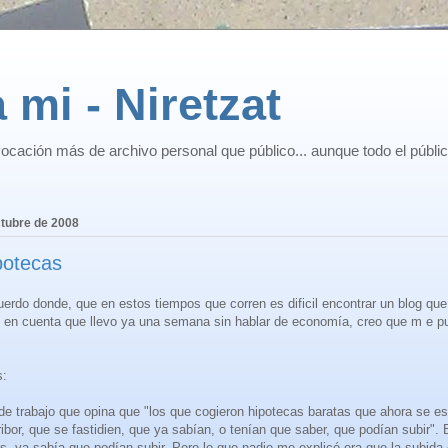
 mi - Niretzat
ocación más de archivo personal que público... aunque todo el públi
ctubre de 2008
potecas
cuerdo donde, que en estos tiempos que corren es dificil encontrar un blog que
o en cuenta que llevo ya una semana sin hablar de economía, creo que m e pu
s:
e trabajo que opina que "los que cogieron hipotecas baratas que ahora se e
ribor, que se fastidien, que ya sabían, o tenían que saber, que podían subir". 
s, ya sabía que podían subir. Pero lo que nadie me explicó era que la subida 