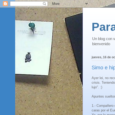
Para
Un blog con v
bienvenido
jueves, 16 de o
Simo e hi
Ayer lei, no re
crisis. Teniend
lujo". :)
Apuntes suelto
1.- Compañero d
caras por el Eu
Yo, por lo meno