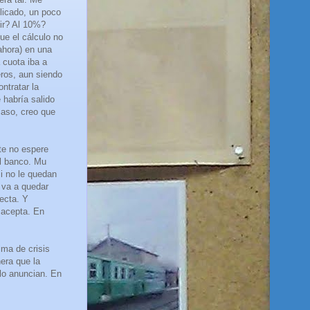
plicado, un poco
bir? Al 10%?
e el cálculo no
ahora) en una
 cuota iba a
ros, aun siendo
ntratar la
 habría salido
caso, creo que
te no espere
al banco. Mu
si no le quedan
 va a quedar
ecta. Y
 acepta. En
ima de crisis
era que la
 lo anuncian. En