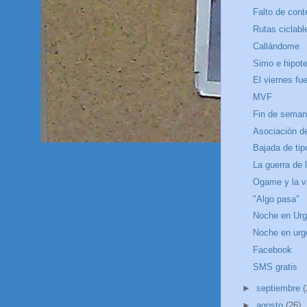
Falto de cont
Rutas ciclabl
Callándome
Simo e hipot
El viernes fu
MVF
Fin de semana
Asociación d
Bajada de tip
La guerra de 
Ogame y la v
"Algo pasa"
Noche en Urge
Noche en urg
Facebook
SMS gratis
►
septiembre
(
►
agosto
(26)