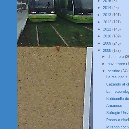
►
2015
(8)
►
2014
(46)
►
2013
(101)
►
2012
(121)
►
2011
(146)
►
2010
(189)
►
2009
(246)
▼
2008
(127)
►
diciembre
(2
►
noviembre
(
▼
octubre
(24)
La realidad s
Cazando al cl
La meteorolog
Batiburrillo d
Amanece
Sufragio Univ
Pasos a nivel
Mirando coc