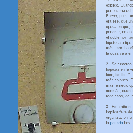
explico. Cuando
por encima del 
Bueno, pues un
era ese, que u
época en que, s
ponerse, no en
el doble hoy, p
hipoteca a tipo
más caro: habrí
la cosa va a em
2.- Se rumorea 
bajadas en la v
bien, listillo.
más cojones. En
más remedio que
además, cuando 
todo caso, da i
3.- Este año no
implica falta d
organización lo
la
portada
hay u