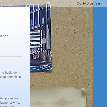
co sea
 no hable de la
edo permitir "el
stán poniendo
Bueno, sí y no.
era tal. Me