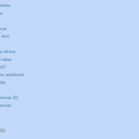
enidos
es
ecas
e duro
 off-line
e ideas
os!!
los autobuses
ida
ncias (II)
encias
26)