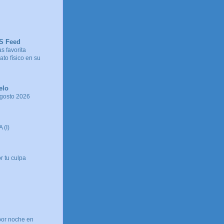
SS Feed
s favorita
to físico en su
elo
agosto 2026
 (I)
r tu culpa
por noche en