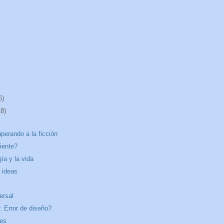
6)
18)
uperando a la ficción
iente?
ía y la vida
e ideas
ersal
: Error de diseño?
hes