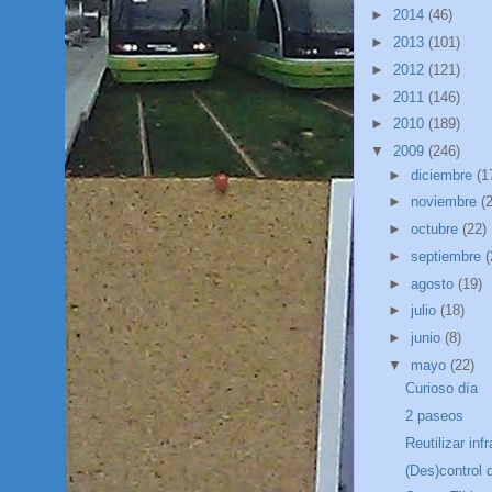
►
2014
(46)
►
2013
(101)
►
2012
(121)
►
2011
(146)
►
2010
(189)
▼
2009
(246)
►
diciembre
(1
►
noviembre
(
►
octubre
(22)
►
septiembre
(
►
agosto
(19)
►
julio
(18)
►
junio
(8)
▼
mayo
(22)
Curioso día
2 paseos
Reutilizar inf
(Des)control 