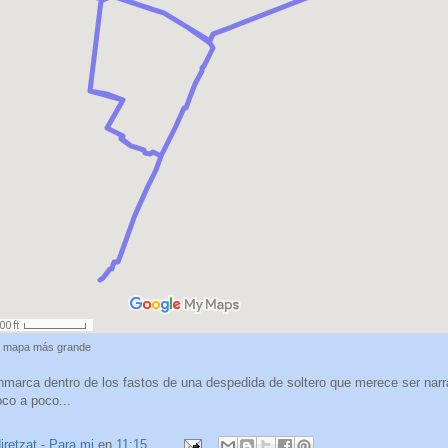
 mapa más grande
nmarca dentro de los fastos de una despedida de soltero que merece ser narr
co a poco...
iretzat - Para mi
en
11:15