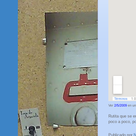
Ver
2/5/2009
en un
Rutita que se e
poco a poco, po
Publicado por
N