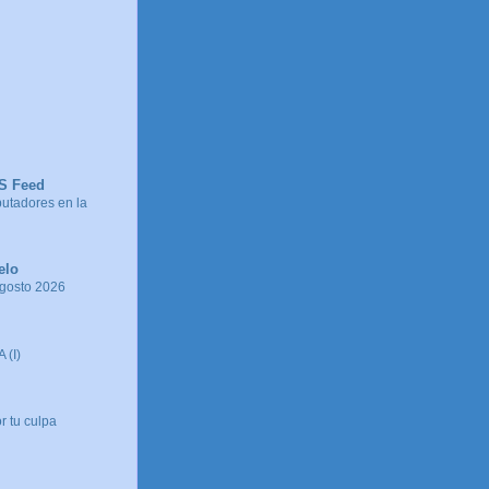
SS Feed
tadores en la
elo
agosto 2026
 (I)
r tu culpa