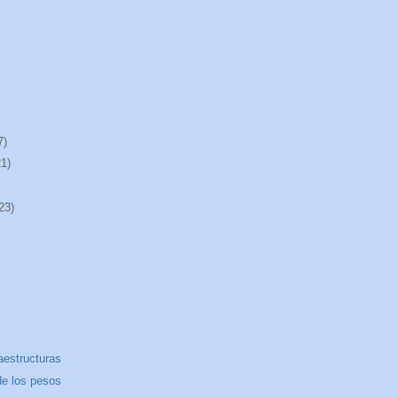
7)
21)
23)
raestructuras
de los pesos