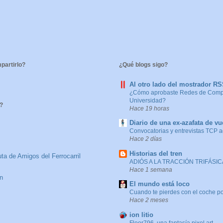
artirlo?
¿Qué blogs sigo?
Al otro lado del mostrador R
¿Cómo aprobaste Redes de Compu
Universidad?
?
Hace 19 horas
Diario de una ex-azafata de vu
Convocatorias y entrevistas TCP 
Hace 2 días
Historias del tren
ta de Amigos del Ferrocarril
ADIÓS A LA TRACCIÓN TRIFÁSICA
Hace 1 semana
n
El mundo está loco
Cuando te pierdes con el coche po
Hace 2 meses
ion litio
Floor796, una fantasía pixel art