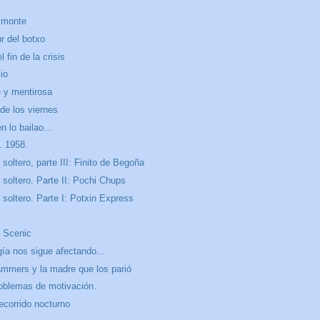
l monte
ur del botxo
l fin de la crisis
io
e y mentirosa
 de los viernes
n lo bailao...
. 1958.
soltero, parte III: Finito de Begoña
soltero. Parte II: Pochi Chups
soltero. Parte I: Potxin Express
l Scenic
ía nos sigue afectando...
ammers y la madre que los parió
oblemas de motivación.
ecorrido nocturno