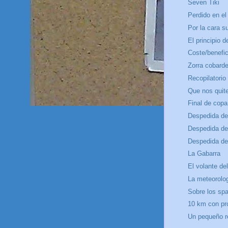
Seven Tiki
Perdido en e
Por la cara s
El principio de
Coste/benefic
Zorra cobard
Recopilatorio
Que nos quite
Final de copa
Despedida de 
Despedida de 
Despedida de 
La Gabarra
El volante de
La meteorolog
Sobre los sp
10 km con pr
Un pequeño r