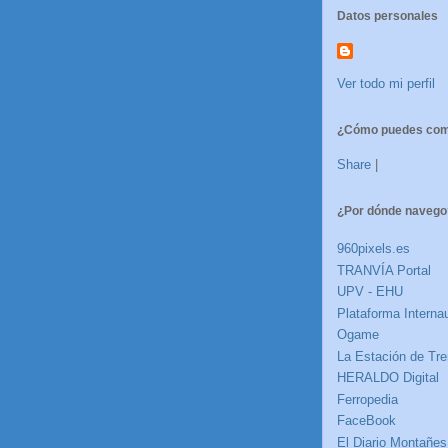
Datos personales
Ver todo mi perfil
¿Cómo puedes comp
Share
|
¿Por dónde navego
960pixels.es
TRANVÍA Portal
UPV - EHU
Plataforma Internau
Ogame
La Estación de Tre
HERALDO Digital
Ferropedia
FaceBook
El Diario Montañes